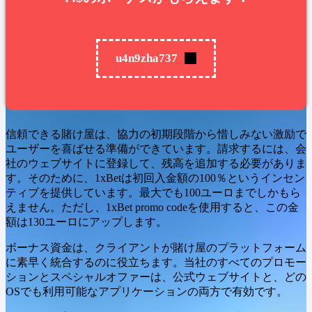
u4n9zha737
信頼できる賭け屋は、協力の初期段階から惜しみない激励で
ユーザーを喜ばせる準備ができています。請求するには、会
社のウェブサイトに登録して、残高を追加する必要がありま
す。そのために、1xBetは初回入金額の100％というインセン
ティブを提供しています。最大でも100ユーロまでしかもら
えません。ただし、1xBet promo codeを使用すると、この金
額は130ユーロにアップします。
ボーナス資金は、クライアントが賭け屋のプラットフォーム
に素早く統合するのに役立ちます。当社のすべてのプロモー
ションとスペシャルオファーは、公式ウェブサイトと、どの
OSでも利用可能なアプリケーションの両方で有効です。