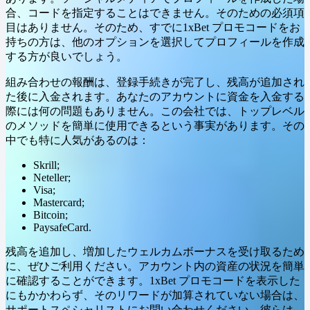
合、コードを指定することはできません。そのための必須項
目はありません。そのため、すでに1xBet プロモコードをお
持ちの方は、他のオプションを選択してプロフィールを作成
する方が良いでしょう。
組み合わせの報酬は、登録手続きが完了し、残高が追加され
た後に入金されます。あなたのアカウントに資金を入金する
際には何の問題もありません。この会社では、トップレベル
のメソッドを簡単に使用できるという事実があります。その
中でも特に人気があるのは：
Skrill;
Neteller;
Visa;
Mastercard;
Bitcoin;
PaysafeCard.
残高を追加し、増加したウェルカムボーナスを受け取るため
に、ぜひご利用ください。アカウント内の資産の状況を簡単
に確認することができます。1xBet プロモコードを表示した
にもかかわらず、そのリワードが加算されていない場合は、
サポートスペシャリストにお問い合わせください。彼らは、